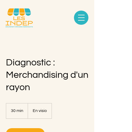
Diagnostic :
Merchandising d'un
rayon
30 min
3
En visio
0
m
i