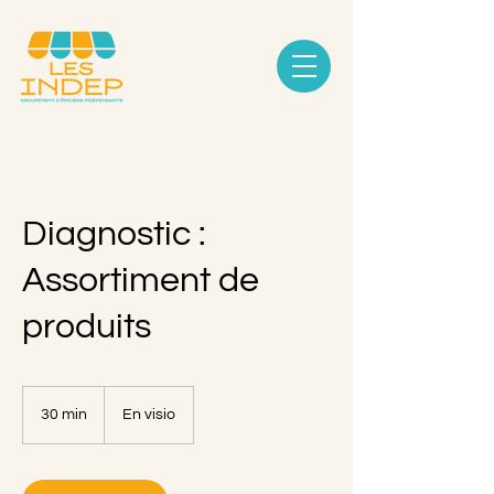
Diagnostic :
Assortiment de
produits
30 min
3
En visio
0
m
i